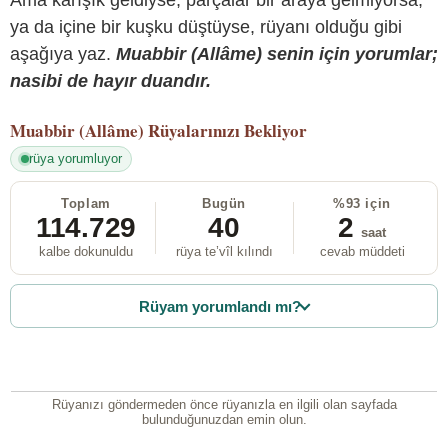
ya da içine bir kuşku düştüyse, rüyanı olduğu gibi
aşağıya yaz.
Muabbir (Allâme) senin için yorumlar;
nasibi de hayır duandır.
Muabbir (Allâme)
Rüyalarınızı Bekliyor
rüya yorumluyor
Toplam
Bugün
%93 için
114.729
40
2
saat
kalbe dokunuldu
rüya te’vîl kılındı
cevab müddeti
Rüyam yorumlandı mı?
Rüyanızı göndermeden önce rüyanızla en ilgili olan sayfada
bulunduğunuzdan emin olun.