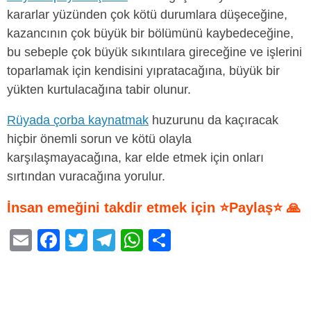
kararlar yüzünden çok kötü durumlara düşeceğine,
kazancının çok büyük bir bölümünü kaybedeceğine,
bu sebeple çok büyük sıkıntılara gireceğine ve işlerini
toparlamak için kendisini yıpratacağına, büyük bir
yükten kurtulacağına tabir olunur.
Rüyada çorba kaynatmak
huzurunu da kaçıracak
hiçbir önemli sorun ve kötü olayla
karşılaşmayacağına, kar elde etmek için onları
sırtından vuracağına yorulur.
İnsan emeğini takdir etmek için ⭐Paylaş⭐ 🙏
E
F
T
T
W
S
m
a
wi
el
h
h
ail
c
tt
e
at
ar
e
er
gr
s
e