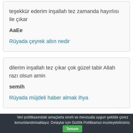
teşekkür ederim inşallah tez zamanda hayırlısı
ile çıkar
AaEe
Rüyada çeyrek altın nedir
dilerim inşallah tez çıkar çok güzel tabir Allah
razı olsun amin
semih
Rüyada müjdeli haber almak ihya
Veri politikasındaki amaçlarla sınırlı ve mevzuata uygun şekilde çerez
konumlandırmaktayız. Detaylar için Gizlilik Politikamızı inceleyebilirsiniz.
Makbul Rüyalar: Hayallerin Yansıması
Gizlilik Politikası
Tamam
© 2012-2026
MakbulRuyalar.com
|
Tüm Hakları Saklıdır.