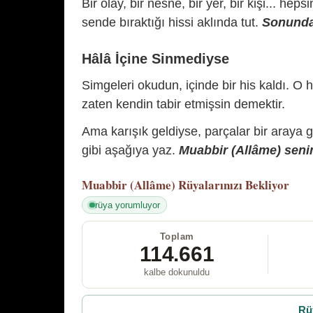
Bir olay, bir nesne, bir yer, bir kişi... hep
sende bıraktığı hissi aklında tut.
Sonunda 
Hâlâ İçine Sinmediyse
Simgeleri okudun, içinde bir his kaldı. O h
zaten kendin tabir etmişsin demektir.
Ama karışık geldiyse, parçalar bir araya 
gibi aşağıya yaz.
Muabbir (Allâme) senin
Muabbir (Allâme)
Rüyalarınızı Bekliyor
rüya yorumluyor
Toplam
114.661
kalbe dokunuldu
Rü