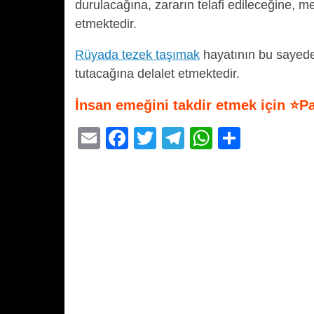
durulacağına, zararın telafi edileceğine, me
etmektedir.
Rüyada tezek taşımak
hayatının bu sayede
tutacağına delalet etmektedir.
İnsan emeğini takdir etmek için ⭐P
E
F
T
T
W
S
m
a
wi
el
h
h
ail
c
tt
e
at
ar
e
er
gr
s
e
b
a
A
o
m
p
o
p
k