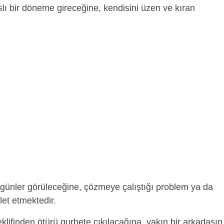
nslı bir döneme gireceğine, kendisini üzen ve kıran
günler görüleceğine, çözmeye çalıştığı problem ya da
et etmektedir.
teklifinden ötürü gurbete çıkılacağına, yakın bir arkadaşın