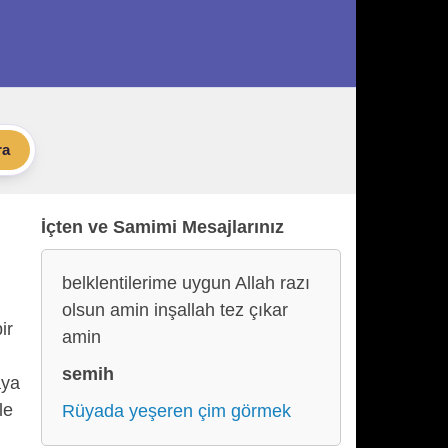
ra
İçten ve Samimi Mesajlarınız
belklentilerime uygun Allah razı
olsun amin inşallah tez çıkar
ir
amin
semih
aya
le
Rüyada yeşeren çim görmek