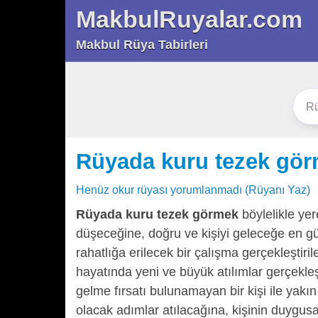
MakbulRuyalar.com
Makbul Rüya Tabirleri
Rüyada kuru tezek gö
Henüz okur rüyası yorumlanmadı (Rüyanı Yaz)
Rüyada kuru tezek görmek
böylelikle ye
düşeceğine, doğru ve kişiyi geleceğe en gü
rahatlığa erilecek bir çalışma gerçekleştiri
hayatında yeni ve büyük atılımlar gerçekle
gelme fırsatı bulunamayan bir kişi ile yakı
olacak adımlar atılacağına, kişinin duygus