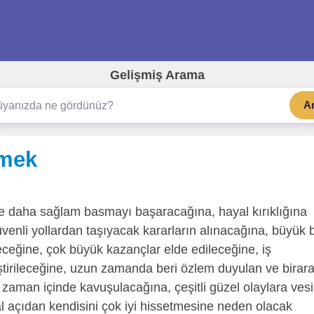
Gelişmiş Arama
A
rmek
re daha sağlam basmayı başaracağına, hayal kırıklığına
venli yollardan taşıyacak kararların alınacağına, büyük b
leceğine, çok büyük kazançlar elde edileceğine, iş
ştirileceğine, uzun zamanda beri özlem duyulan ve birar
n zaman içinde kavuşulacağına, çeşitli güzel olaylara vesi
al açıdan kendisini çok iyi hissetmesine neden olacak