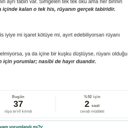
sinin ayrı tabiri var. Simgeleri tek tek oku ama her birinin
içinde kalan o tek his, rüyanın gerçek tabiridir.
is iyiye mi işaret kötüye mi, ayırt edebiliyorsan rüyanı
gelmiyorsa, ya da içine bir kuşku düştüyse, rüyanı olduğu
 için yorumlar; nasibi de hayır duandır.
Bugün
%92 için
37
2
saat
rüya te’vîl kılındı
cevab müddeti
yam yorumlandı mı?