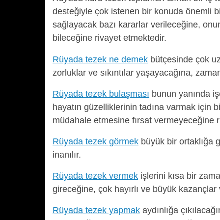
desteğiyle çok istenen bir konuda önemli b
sağlayacak bazı kararlar verileceğine, onu
bileceğine rivayet etmektedir.
Rüyada tezek ne demek
bütçesinde çok uz
zorluklar ve sıkıntılar yaşayacağına, zama
Rüyada tezek bulaşması
bunun yanında işe
hayatın güzelliklerinin tadına varmak için 
müdahale etmesine fırsat vermeyeceğine ri
Rüyada tezek görmek
büyük bir ortaklığa 
inanılır.
Rüyada tezek vermek
işlerini kısa bir za
gireceğine, çok hayırlı ve büyük kazançlar 
Rüyada tezek yapmak
aydınlığa çıkılacağın