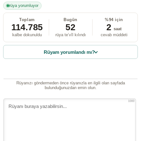
rüya yorumluyor
Toplam
Bugün
%94 için
114.785
52
2
saat
kalbe dokunuldu
rüya te’vîl kılındı
cevab müddeti
Rüyam yorumlandı mı?
Rüyanızı göndermeden önce rüyanızla en ilgili olan sayfada
bulunduğunuzdan emin olun.
1000