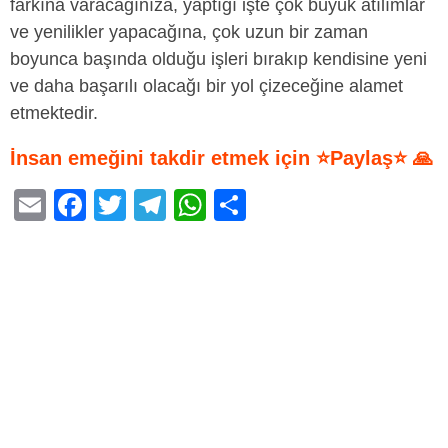
farkına varacağınıza, yaptığı işte çok büyük atılımlar
ve yenilikler yapacağına, çok uzun bir zaman
boyunca başında olduğu işleri bırakıp kendisine yeni
ve daha başarılı olacağı bir yol çizeceğine alamet
etmektedir.
İnsan emeğini takdir etmek için ⭐Paylaş⭐ 🙏
E
F
T
T
W
S
m
a
wi
el
h
h
ail
c
tt
e
at
ar
e
er
gr
s
e
b
a
A
o
m
p
o
p
k