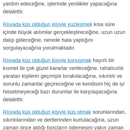
yardım edeceğine, işlerinde yenilikler yapacağına
delalettir.
Rüyada küs olduğun kişiyle yüzleşmek
kısa süre
içinde büyük atılımlar gerçekleştireceğine, uzun uzun
dalıp gideceğine, nerede hata yaptığını
sorgulayacağına yorulmaktadır.
Rüyada küs olduğun kişiyle konuşmak
hayırlı bir
kısmet ile çok güzel kararlar verileceğine, rahatsızlık
yaratan kişilerin geçmişte bırakılacağına, sıkıntılı ve
sorunlu zamanlar geçireceğine ve kendisini hiç de iyi
hissetmeyeceği bazı durumlar ile karşılaşacağına
delalettir.
Rüyada küs olduğun kişiyle küs olmak
sorunlarından,
sıkıntılarından ve dertlerinden kurtulacağına, uzun
zaman önce aldığı borçların ödemesini yakın zaman