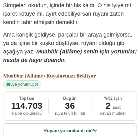
Simgeleri okudun, içinde bir his kaldı. O his iyiye mi
işaret kötüye mi, ayırt edebiliyorsan rüyanı zaten
kendin tabir etmişsin demektir.
Ama karışık geldiyse, parçalar bir araya gelmiyorsa,
ya da içine bir kuşku düştüyse, rüyanı olduğu gibi
aşağıya yaz.
Muabbir (Allâme) senin için yorumlar;
nasibi de hayır duandır.
Muabbir (Allâme)
Rüyalarınızı Bekliyor
rüya yorumluyor
Toplam
Bugün
%92 için
114.703
36
2
saat
kalbe dokunuldu
rüya te’vîl kılındı
cevab müddeti
Rüyam yorumlandı mı?