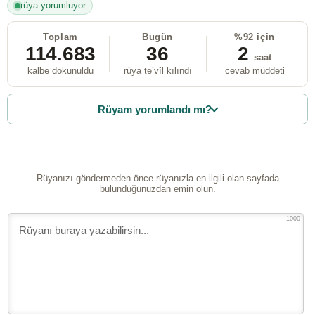
rüya yorumluyor
Toplam
Bugün
%92 için
114.683
36
2
saat
kalbe dokunuldu
rüya te’vîl kılındı
cevab müddeti
Rüyam yorumlandı mı?
Rüyanızı göndermeden önce rüyanızla en ilgili olan sayfada
bulunduğunuzdan emin olun.
1000