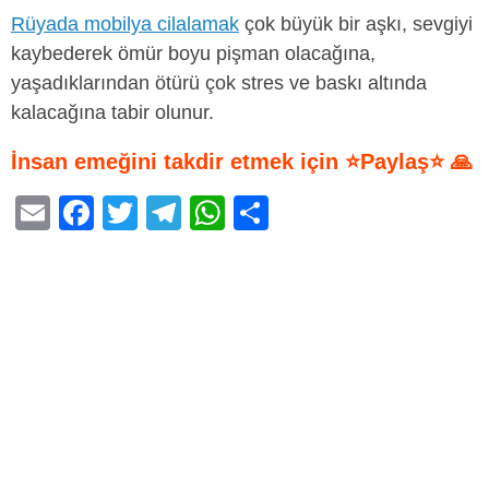
Rüyada mobilya cilalamak
çok büyük bir aşkı, sevgiyi
kaybederek ömür boyu pişman olacağına,
yaşadıklarından ötürü çok stres ve baskı altında
kalacağına tabir olunur.
İnsan emeğini takdir etmek için ⭐Paylaş⭐ 🙏
E
F
T
T
W
S
m
a
wi
el
h
h
ail
c
tt
e
at
ar
e
er
gr
s
e
b
a
A
o
m
p
o
p
k