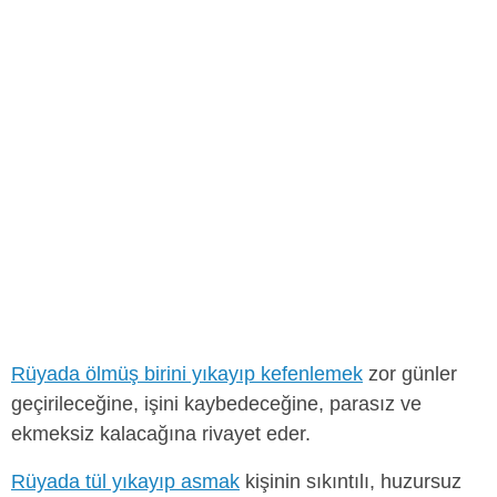
Rüyada ölmüş birini yıkayıp kefenlemek
zor günler
geçirileceğine, işini kaybedeceğine, parasız ve
ekmeksiz kalacağına rivayet eder.
Rüyada tül yıkayıp asmak
kişinin sıkıntılı, huzursuz