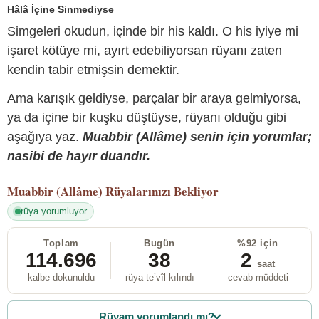
Hâlâ İçine Sinmediyse
Simgeleri okudun, içinde bir his kaldı. O his iyiye mi
işaret kötüye mi, ayırt edebiliyorsan rüyanı zaten
kendin tabir etmişsin demektir.
Ama karışık geldiyse, parçalar bir araya gelmiyorsa,
ya da içine bir kuşku düştüyse, rüyanı olduğu gibi
aşağıya yaz.
Muabbir (Allâme) senin için yorumlar;
nasibi de hayır duandır.
Muabbir (Allâme)
Rüyalarınızı Bekliyor
rüya yorumluyor
Toplam
Bugün
%92 için
114.696
38
2
saat
kalbe dokunuldu
rüya te’vîl kılındı
cevab müddeti
Rüyam yorumlandı mı?