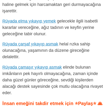
haline gelmek için harcamaktan geri durmayacağına
işarettir.
Rüyada elma yıkayıp yemek
gelecekle ilgili isabetli
kararlar vereceğine, ağız tadının ve keyfin yerine
geleceğine tabir olunur.
Rüyada çarşaf yıkayıp asmak
helal rızka sahip
olunacağına, yaşamının da düzene gireceğine
delalettir.
Rüyada çamaşır yıkayıp asmak
elinde bulunan
imkânların pek hayırlı olmayacağına, zaman içinde
daha güzel günler göreceğine, sevdiği kişilerden
alacağı destek sayesinde çok mutlu olacağına rivayet
eder.
İnsan emeğini takdir etmek için ⭐Paylaş⭐ 🙏