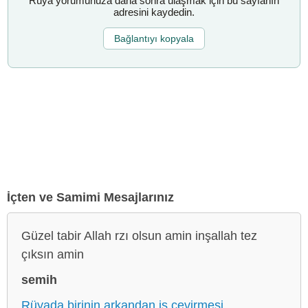
Rüya yorumunuza daha sonra ulaşmak için bu sayfanın
adresini kaydedin.
Bağlantıyı kopyala
İçten ve Samimi Mesajlarınız
Güzel tabir Allah rzı olsun amin inşallah tez
çıksın amin
semih
Rüyada birinin arkandan iş çevirmesi