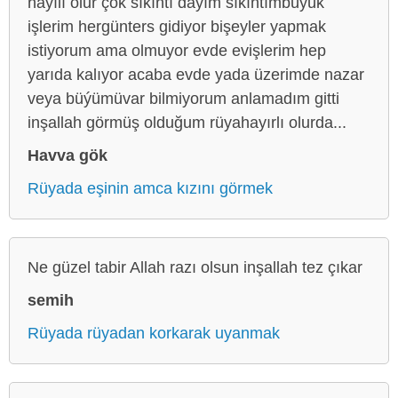
hayılı olur çok sıkıntı dayım sıkıntımbüyük
işlerim hergünters gidiyor bişeyler yapmak
istiyorum ama olmuyor evde evişlerim hep
yarıda kalıyor acaba evde yada üzerimde nazar
veya büýümüvar bilmiyorum anlamadım gitti
inşallah görmüş olduğum rüyahayırlı olurda...
Havva gök
Rüyada eşinin amca kızını görmek
Ne güzel tabir Allah razı olsun inşallah tez çıkar
semih
Rüyada rüyadan korkarak uyanmak