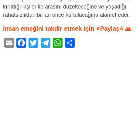
kırıldığı kişiler ile arasını düzelteceğine ve yaşadığı
rahatsızlıktan bir an önce kurtulacağına alamet eder.
İnsan emeğini takdir etmek için ⭐Paylaş⭐ 🙏
E
F
T
T
W
S
m
a
wi
el
h
h
ail
c
tt
e
at
ar
e
er
gr
s
e
b
a
A
o
m
p
o
p
k