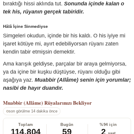
bıraktığı hissi aklında tut.
Sonunda içinde kalan o
tek his, rüyanın gerçek tabiridir.
Hâlâ İçine Sinmediyse
Simgeleri okudun, içinde bir his kaldı. O his iyiye mi
işaret kötüye mi, ayırt edebiliyorsan rüyanı zaten
kendin tabir etmişsin demektir.
Ama karışık geldiyse, parçalar bir araya gelmiyorsa,
ya da içine bir kuşku düştüyse, rüyanı olduğu gibi
aşağıya yaz.
Muabbir (Allâme) senin için yorumlar;
nasibi de hayır duandır.
Muabbir (Allâme)
Rüyalarınızı Bekliyor
son görülme 14 dakika önce
Toplam
Bugün
%94 için
114.804
59
2
saat