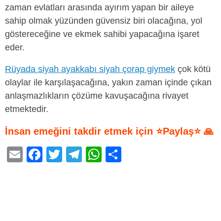
zaman evlatları arasında ayırım yapan bir aileye
sahip olmak yüzünden güvensiz biri olacağına, yol
göstereceğine ve ekmek sahibi yapacağına işaret
eder.
Rüyada siyah ayakkabı siyah çorap giymek
çok kötü
olaylar ile karşılaşacağına, yakın zaman içinde çıkan
anlaşmazlıkların çözüme kavuşacağına rivayet
etmektedir.
İnsan emeğini takdir etmek için ⭐Paylaş⭐ 🙏
E
F
T
T
W
S
m
a
wi
el
h
h
ail
c
tt
e
at
ar
e
er
gr
s
e
b
a
A