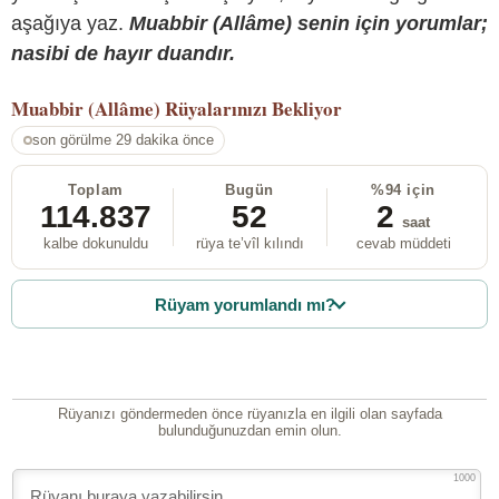
aşağıya yaz.
Muabbir (Allâme) senin için yorumlar;
nasibi de hayır duandır.
Muabbir (Allâme)
Rüyalarınızı Bekliyor
son görülme 29 dakika önce
Toplam
Bugün
%94 için
114.837
52
2
saat
kalbe dokunuldu
rüya te’vîl kılındı
cevab müddeti
Rüyam yorumlandı mı?
Rüyanızı göndermeden önce rüyanızla en ilgili olan sayfada
bulunduğunuzdan emin olun.
1000