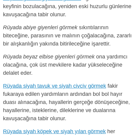
keyfinin bozulacağına, yeniden eski huzurlu günlerine
kavuşacağına tabir olunur.
Rüyada abiye giyenleri görmek
sıkıntılarının
biteceğine, parasının ve malının çoğalacağına, zararlı
bir alışkanlığın yakında bitirileceğine işarettir.
Rüyada beyaz elbise giyenleri görmek
ona yardımcı
olacağına, çok üst mevkilere kadar yükseleceğine
delalet eder.
Rüyada siyah tavuk ve siyah civciv görmek
fakir
fukaraya edilen yardımların ardından bol bol hayır
duası alınacağına, hayallerin gerçeğe dönüşeceğine,
hayallerine, isteklerine, dileklerine ve dualarına
kavuşacağına tabir olunur.
Rüyada siyah köpek ve siyah yılan görmek
her