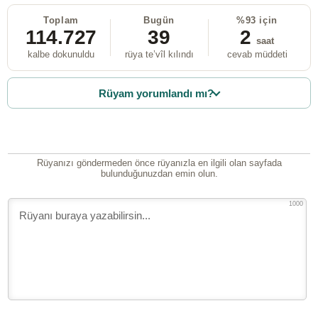
Toplam
Bugün
%93 için
114.727
39
2
saat
kalbe dokunuldu
rüya te’vîl kılındı
cevab müddeti
Rüyam yorumlandı mı?
Rüyanızı göndermeden önce rüyanızla en ilgili olan sayfada
bulunduğunuzdan emin olun.
1000