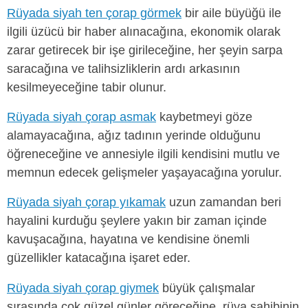
Rüyada siyah ten çorap görmek
bir aile büyüğü ile
ilgili üzücü bir haber alınacağına, ekonomik olarak
zarar getirecek bir işe girileceğine, her şeyin sarpa
saracağına ve talihsizliklerin ardı arkasının
kesilmeyeceğine tabir olunur.
Rüyada siyah çorap asmak
kaybetmeyi göze
alamayacağına, ağız tadının yerinde olduğunu
öğreneceğine ve annesiyle ilgili kendisini mutlu ve
memnun edecek gelişmeler yaşayacağına yorulur.
Rüyada siyah çorap yıkamak
uzun zamandan beri
hayalini kurduğu şeylere yakın bir zaman içinde
kavuşacağına, hayatına ve kendisine önemli
güzellikler katacağına işaret eder.
Rüyada siyah çorap giymek
büyük çalışmalar
sırasında çok güzel günler göreceğine, rüya sahibinin