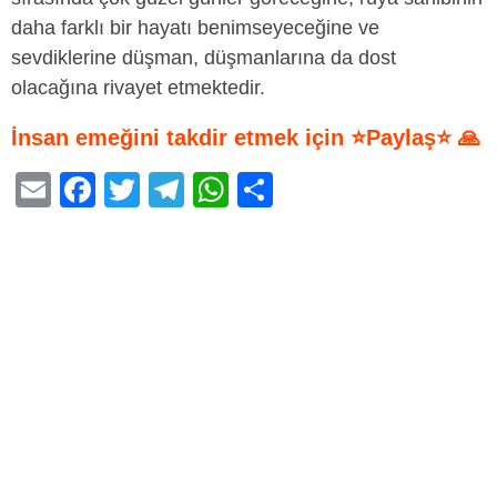
daha farklı bir hayatı benimseyeceğine ve
sevdiklerine düşman, düşmanlarına da dost
olacağına rivayet etmektedir.
İnsan emeğini takdir etmek için ⭐Paylaş⭐ 🙏
E
F
T
T
W
S
m
a
wi
el
h
h
ail
c
tt
e
at
ar
e
er
gr
s
e
b
a
A
o
m
p
o
p
k