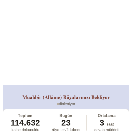
Muabbir (Allâme)
Rüyalarınızı Bekliyor
dinleniyor
Toplam
Bugün
Ortalama
114.632
23
3
saat
kalbe dokunuldu
rüya te’vîl kılındı
cevab müddeti