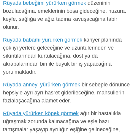
Rüyada bebeğimi yürürken görmek
düzeninin
bozulacağına, emeklerinin boşa gideceğine, huzura,
keyfe, sağlığa ve ağız tadına kavuşacağına tabir
olunur.
Rüyada babamı yürürken görmek
kariyer planında
çok iyi yerlere geleceğine ve üzüntülerinden ve
sıkıntılarından kurtulacağına, dost ya da
akrabalarından biri ile büyük bir iş yapacağına
yorulmaktadır.
Rüyada anneyi yürürken görmek
bir sebeple dönünce
hepsiyle ayrı ayrı hasret giderileceğine, mahsullerin
fazlalaşacağına alamet eder.
Rüyada yürürken köpek görmek
ağır bir hastalıkla
uğraşmak zorunda kalınacağına ve eşle bazı
tartışmalar yaşayıp ayrılığın eşiğine gelineceğine,