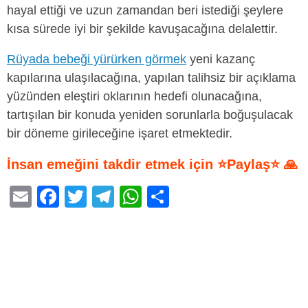
hayal ettiği ve uzun zamandan beri istediği şeylere
kısa sürede iyi bir şekilde kavuşacağına delalettir.
Rüyada bebeği yürürken görmek
yeni kazanç
kapılarına ulaşılacağına, yapılan talihsiz bir açıklama
yüzünden eleştiri oklarının hedefi olunacağına,
tartışılan bir konuda yeniden sorunlarla boğuşulacak
bir döneme girileceğine işaret etmektedir.
İnsan emeğini takdir etmek için ⭐Paylaş⭐ 🙏
E
F
T
T
W
S
m
a
wi
el
h
h
ail
c
tt
e
at
ar
e
er
gr
s
e
b
a
A
o
m
p