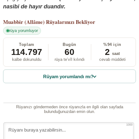
nasibi de hayır duandır.
Muabbir (Allâme)
Rüyalarınızı Bekliyor
rüya yorumluyor
Toplam
Bugün
%94 için
114.797
60
2
saat
kalbe dokunuldu
rüya te’vîl kılındı
cevab müddeti
Rüyam yorumlandı mı?
Rüyanızı göndermeden önce rüyanızla en ilgili olan sayfada
bulunduğunuzdan emin olun.
1000