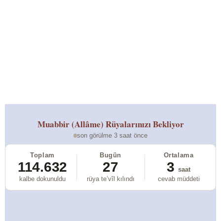
Muabbir (Allâme)
Rüyalarınızı Bekliyor
son görülme 3 saat önce
Toplam
Bugün
Ortalama
114.632
27
3
saat
kalbe dokunuldu
rüya te’vîl kılındı
cevab müddeti