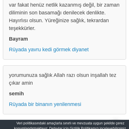
var fakat henüz netlik kazanmış değil, bir zaman
diliminin son basamağı denilecek denlikte.
Hayırlısı olsun. Yüreğinize sağlık, tekrardan
teşekkürler.
Bayram
Rüyada yavru kedi görmek diyanet
yorumunuza sağlık Allah razı olsun inşallah tez
çıkar amin
semih
Rüyada bir binanın yenilenmesi
Veri politikasındaki amaçlarla sınırlı ve mevzuata uygun şekilde çerez
konumlandırmaktayız. Detaylar için Gizlilik Politikamızı inceleyebilirsiniz.