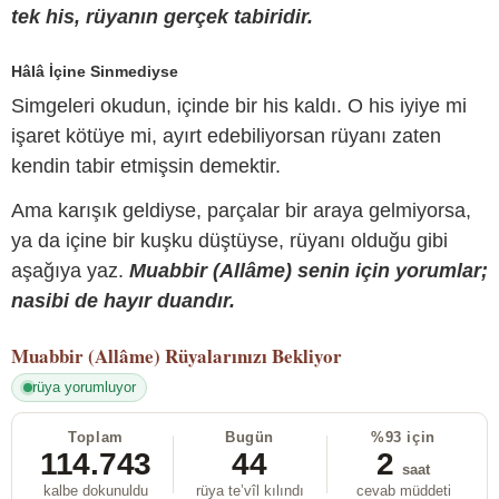
tek his, rüyanın gerçek tabiridir.
Hâlâ İçine Sinmediyse
Simgeleri okudun, içinde bir his kaldı. O his iyiye mi
işaret kötüye mi, ayırt edebiliyorsan rüyanı zaten
kendin tabir etmişsin demektir.
Ama karışık geldiyse, parçalar bir araya gelmiyorsa,
ya da içine bir kuşku düştüyse, rüyanı olduğu gibi
aşağıya yaz.
Muabbir (Allâme) senin için yorumlar;
nasibi de hayır duandır.
Muabbir (Allâme)
Rüyalarınızı Bekliyor
rüya yorumluyor
Toplam
Bugün
%93 için
114.743
44
2
saat
kalbe dokunuldu
rüya te’vîl kılındı
cevab müddeti