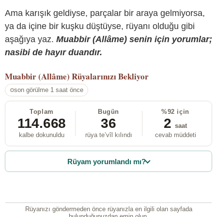
Ama karışık geldiyse, parçalar bir araya gelmiyorsa,
ya da içine bir kuşku düştüyse, rüyanı olduğu gibi
aşağıya yaz.
Muabbir (Allâme) senin için yorumlar;
nasibi de hayır duandır.
Muabbir (Allâme)
Rüyalarınızı Bekliyor
son görülme 1 saat önce
Toplam
Bugün
%92 için
114.668
36
2
saat
kalbe dokunuldu
rüya te’vîl kılındı
cevab müddeti
Rüyam yorumlandı mı?
Rüyanızı göndermeden önce rüyanızla en ilgili olan sayfada
bulunduğunuzdan emin olun.