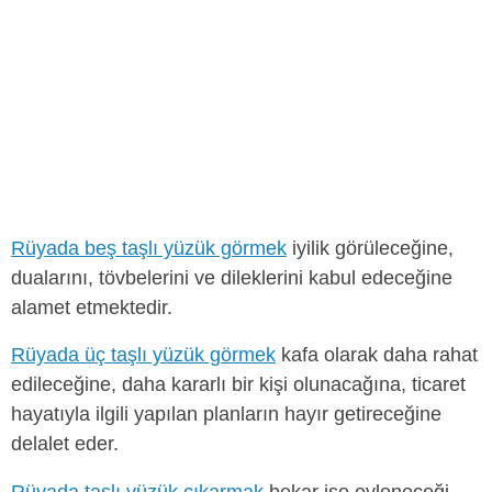
Rüyada beş taşlı yüzük görmek
iyilik görüleceğine,
dualarını, tövbelerini ve dileklerini kabul edeceğine
alamet etmektedir.
Rüyada üç taşlı yüzük görmek
kafa olarak daha rahat
edileceğine, daha kararlı bir kişi olunacağına, ticaret
hayatıyla ilgili yapılan planların hayır getireceğine
delalet eder.
Rüyada taşlı yüzük çıkarmak
bekar ise evleneceği