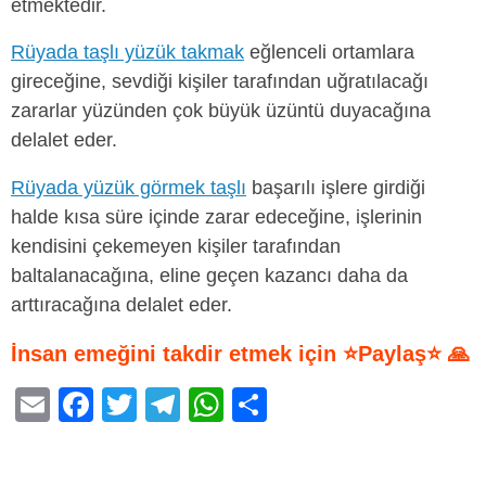
etmektedir.
Rüyada taşlı yüzük takmak
eğlenceli ortamlara
gireceğine, sevdiği kişiler tarafından uğratılacağı
zararlar yüzünden çok büyük üzüntü duyacağına
delalet eder.
Rüyada yüzük görmek taşlı
başarılı işlere girdiği
halde kısa süre içinde zarar edeceğine, işlerinin
kendisini çekemeyen kişiler tarafından
baltalanacağına, eline geçen kazancı daha da
arttıracağına delalet eder.
İnsan emeğini takdir etmek için ⭐Paylaş⭐ 🙏
E
F
T
T
W
S
m
a
wi
el
h
h
ail
c
tt
e
at
ar