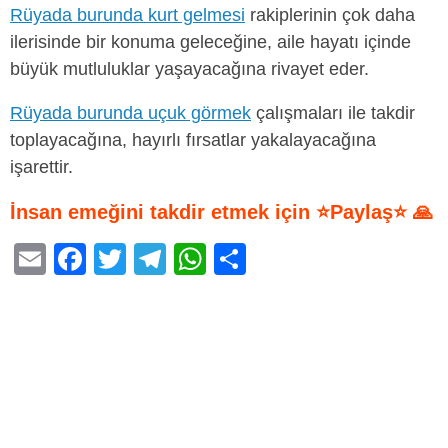
Rüyada burunda kurt gelmesi
rakiplerinin çok daha
ilerisinde bir konuma geleceğine, aile hayatı içinde
büyük mutluluklar yaşayacağına rivayet eder.
Rüyada burunda uçuk görmek
çalışmaları ile takdir
toplayacağına, hayırlı fırsatlar yakalayacağına
işarettir.
İnsan emeğini takdir etmek için ⭐Paylaş⭐ 🙏
E
F
T
T
W
S
m
a
wi
el
h
h
ail
c
tt
e
at
ar
e
er
gr
s
e
b
a
A
o
m
p