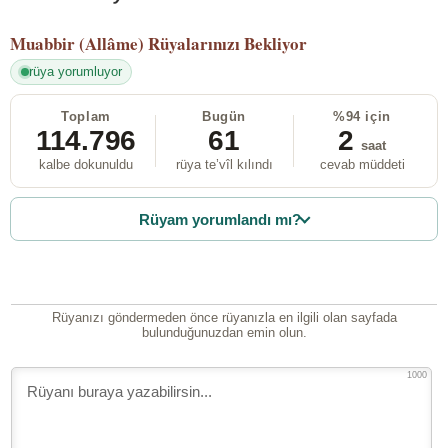
Muabbir (Allâme)
Rüyalarınızı Bekliyor
rüya yorumluyor
Toplam
Bugün
%94 için
114.796
61
2
saat
kalbe dokunuldu
rüya te’vîl kılındı
cevab müddeti
Rüyam yorumlandı mı?
Rüyanızı göndermeden önce rüyanızla en ilgili olan sayfada
bulunduğunuzdan emin olun.
1000