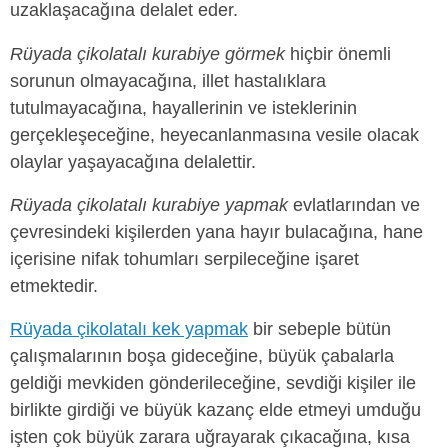
uzaklaşacağına delalet eder.
Rüyada çikolatalı kurabiye görmek
hiçbir önemli
sorunun olmayacağına, illet hastalıklara
tutulmayacağına, hayallerinin ve isteklerinin
gerçekleşeceğine, heyecanlanmasına vesile olacak
olaylar yaşayacağına delalettir.
Rüyada çikolatalı kurabiye yapmak
evlatlarından ve
çevresindeki kişilerden yana hayır bulacağına, hane
içerisine nifak tohumları serpileceğine işaret
etmektedir.
Rüyada çikolatalı kek yapmak
bir sebeple bütün
çalışmalarının boşa gideceğine, büyük çabalarla
geldiği mevkiden gönderileceğine, sevdiği kişiler ile
birlikte girdiği ve büyük kazanç elde etmeyi umduğu
işten çok büyük zarara uğrayarak çıkacağına, kısa