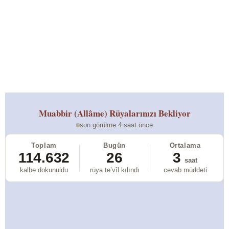
Muabbir (Allâme)
Rüyalarınızı Bekliyor
son görülme 4 saat önce
Toplam
Bugün
Ortalama
114.632
26
3
saat
kalbe dokunuldu
rüya te’vîl kılındı
cevab müddeti