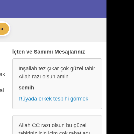
ra
İçten ve Samimi Mesajlarınız
İnşallah tez çıkar çok güzel tabir
cak
Allah razı olsun amin
semih
al
Rüyada erkek tesbihi görmek
Allah CC razı olsun bu güzel
tabiriniz için içim çok rahatladı