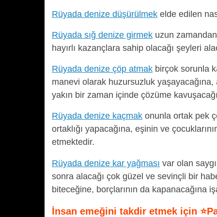
Rüyada denize düşürülmek
elde edilen nas
Rüyada sığ denize girmek
uzun zamandan be
hayırlı kazançlara sahip olacağı şeyleri ala
Rüyada denize çöp atmak
birçok sorunla k
manevi olarak huzursuzluk yaşayacağına, at
yakın bir zaman içinde çözüme kavuşacağın
Rüyada denize kaçmak
onunla ortak pek ço
ortaklığı yapacağına, eşinin ve çocuklarını
etmektedir.
Rüyada denize kar yağması
var olan saygın
sonra alacağı çok güzel ve sevinçli bir ha
biteceğine, borçlarının da kapanacağına iş
İnsan emeğini takdir etmek için ⭐P