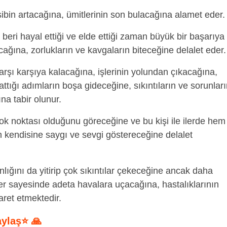
ibin artacağına, ümitlerinin son bulacağına alamet eder.
ri hayal ettiği ve elde ettiği zaman büyük bir başarıya
cağına, zorlukların ve kavgaların biteceğine delalet eder.
arşı karşıya kalacağına, işlerinin yolundan çıkacağına,
tığı adımların boşa gideceğine, sıkıntıların ve sorunlar
a tabir olunur.
k noktası olduğunu göreceğine ve bu kişi ile ilerde hem 
n kendisine saygı ve sevgi göstereceğine delalet
lığını da yitirip çok sıkıntılar çekeceğine ancak daha
ber sayesinde adeta havalara uçacağına, hastalıklarının
aret etmektedir.
aylaş⭐ 🙏