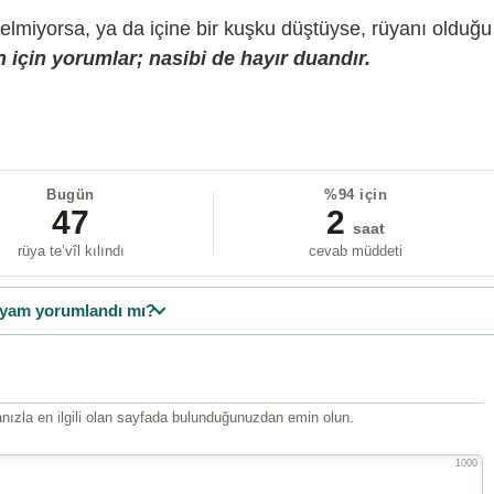
gelmiyorsa, ya da içine bir kuşku düştüyse, rüyanı olduğu
 için yorumlar; nasibi de hayır duandır.
Bugün
%94 için
47
2
saat
rüya te’vîl kılındı
cevab müddeti
yam yorumlandı mı?
ızla en ilgili olan sayfada bulunduğunuzdan emin olun.
1000