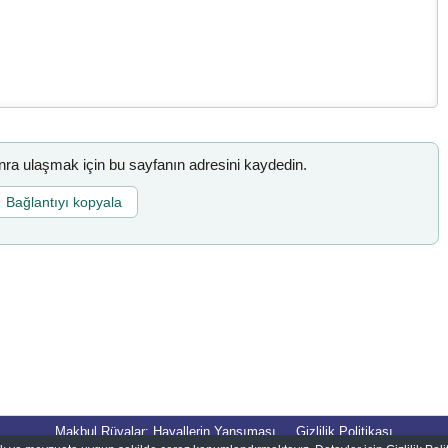
a ulaşmak için bu sayfanın adresini kaydedin.
Bağlantıyı kopyala
Makbul Rüyalar: Hayallerin Yansıması
Gizlilik Politikası