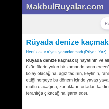
MakbulRuyalar.com
Rüyada denize kaçmak
Henüz okur rüyası yorumlanmadı (Rüyanı Yaz)
Rüyada denize kaçmak
iş hayatının ve a
üzüntülerin yakın bir zamanda sona ereceği
kolay olacağına, ağız tadının, keyfinin, r
ettiği herşeye bu dönem içinde yavaş yav
mutlu olacağına, zorlukların ortadan kaldırı
ferahlığa çıkacağına işaret eder.