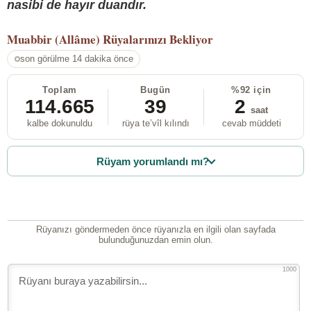
nasibi de hayır duandır.
Muabbir (Allâme)
Rüyalarınızı Bekliyor
son görülme 14 dakika önce
Toplam
Bugün
%92 için
114.665
39
2
saat
kalbe dokunuldu
rüya te’vîl kılındı
cevab müddeti
Rüyam yorumlandı mı?
Rüyanızı göndermeden önce rüyanızla en ilgili olan sayfada
bulunduğunuzdan emin olun.
1000