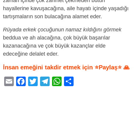
zaman içinde çok zahmet çekmeden bütün
hayallerine kavuşacağına, aile hayatı içinde yaşadığı
tartışmaların son bulacağına alamet eder.
Rüyada erkek çocuğunun namaz kıldığını görmek
beddua ve ah alacağına, çok büyük başarılar
kazanacağına ve çok büyük kazançlar elde
edeceğine delalet eder.
İnsan emeğini takdir etmek için ⭐Paylaş⭐ 🙏
E
F
T
T
W
S
m
a
wi
el
h
h
ail
c
tt
e
at
ar
e
er
gr
s
e
b
a
A
o
m
p