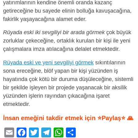
yatırımlarının kendine önemli oranda kazanç
getireceğine bu sayede elinin bolluğa kavuşacağına,
fakirlik yaşayacağına alamet eder.
Rüyada eski iki sevgiliyi bir arada görmek
çok büyük
zorluklar çekeceğine, ortaklık kurulan bir kişi ile yeni
çalışmalara imza atılacağına delalet etmektedir.
Rüyada eski ve yeni sevgiliyi görmek
sıkıntılarının
sona ereceğine, blöf yapan bir kişi yüzünden iş
hayatında çok kötü bir duruma düşüleceğine, sistemli
bir şekilde işleyen bir projede yaşanacak bir aksilik
yüzünden işlerin rayından çıkacağına işaret
etmektedir.
İnsan emeğini takdir etmek için ⭐Paylaş⭐ 🙏
E
F
T
T
W
S