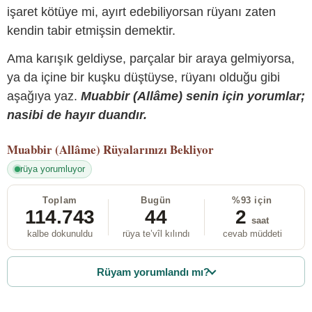
işaret kötüye mi, ayırt edebiliyorsan rüyanı zaten
kendin tabir etmişsin demektir.
Ama karışık geldiyse, parçalar bir araya gelmiyorsa,
ya da içine bir kuşku düştüyse, rüyanı olduğu gibi
aşağıya yaz.
Muabbir (Allâme) senin için yorumlar;
nasibi de hayır duandır.
Muabbir (Allâme)
Rüyalarınızı Bekliyor
rüya yorumluyor
Toplam
Bugün
%93 için
114.743
44
2
saat
kalbe dokunuldu
rüya te’vîl kılındı
cevab müddeti
Rüyam yorumlandı mı?