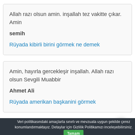
Allah razı olsun amin. inşallah tez vakitte çıkar.
Amin
semih
Rüyada kibirli birini görmek ne demek
Amin, hayırla gercekleşir inşallah. Allah razı
olsun Sevgili Muabbir
Ahmet Ali
Rüyada amerikan başkanini görmek
Veri politikasındaki amaçlarla sınırlı ve mevzuata uygun şekilde çerez
konumlandırmaktayız. Detaylar için Gizlilik Politikamızı inceleyebilirsiniz.
Makbul Rüyalar: Hayallerin Yansıması
Gizlilik Politikası
Tamam