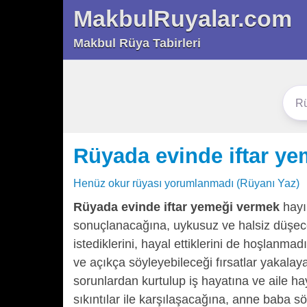
MakbulRuyalar.com
Makbul Rüya Tabirleri
Rüyada evinde iftar y
Henüz okur rüyası yorumlanmadı (Rüyanı Yaz)
Rüyada evinde iftar yemeği vermek
hayır
sonuçlanacağına, uykusuz ve halsiz düşece
istediklerini, hayal ettiklerini de hoşlanma
ve açıkça söyleyebileceği fırsatlar yakala
sorunlardan kurtulup iş hayatına ve aile ha
sıkıntılar ile karşılaşacağına, anne baba