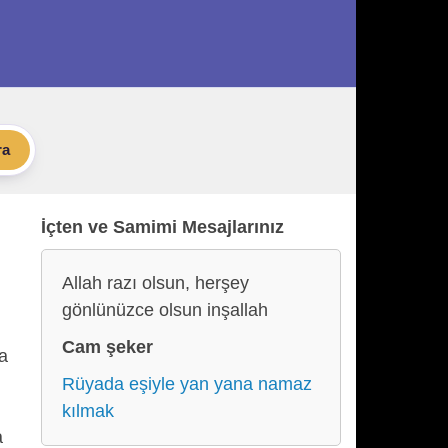
ra
İçten ve Samimi Mesajlarınız
Allah razı olsun, herşey
gönlünüzce olsun inşallah
Cam şeker
ça
Rüyada eşiyle yan yana namaz
kılmak
a