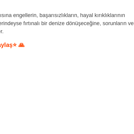
sına engellerin, başarısızlıkların, hayal kırıklıklarının
indeyse fırtınalı bir denize dönüşeceğine, sorunların ve
r.
aylaş⭐ 🙏