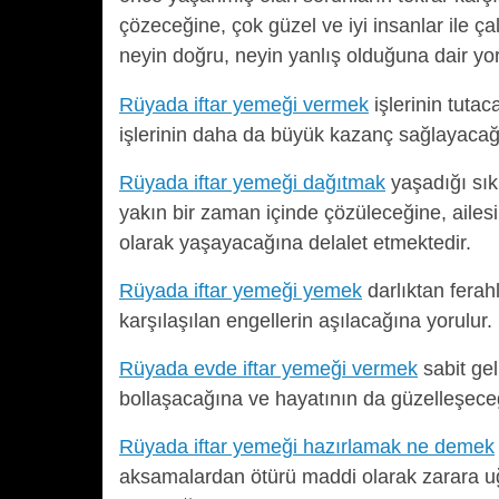
çözeceğine, çok güzel ve iyi insanlar ile ça
neyin doğru, neyin yanlış olduğuna dair y
Rüyada iftar yemeği vermek
işlerinin tuta
işlerinin daha da büyük kazanç sağlayacağı
Rüyada iftar yemeği dağıtmak
yaşadığı sık
yakın bir zaman içinde çözüleceğine, ailesi
olarak yaşayacağına delalet etmektedir.
Rüyada iftar yemeği yemek
darlıktan ferahl
karşılaşılan engellerin aşılacağına yorulur.
Rüyada evde iftar yemeği vermek
sabit gel
bollaşacağına ve hayatının da güzelleşeceği
Rüyada iftar yemeği hazırlamak ne demek
aksamalardan ötürü maddi olarak zarara uğr