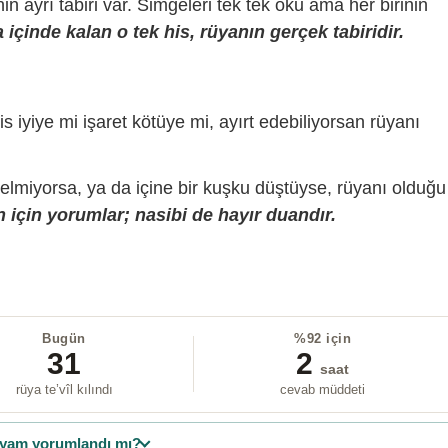
sinin ayrı tabiri var. Simgeleri tek tek oku ama her birinin
içinde kalan o tek his, rüyanın gerçek tabiridir.
is iyiye mi işaret kötüye mi, ayırt edebiliyorsan rüyanı
gelmiyorsa, ya da içine bir kuşku düştüyse, rüyanı olduğu
 için yorumlar; nasibi de hayır duandır.
Bugün
%92 için
31
2
saat
rüya te’vîl kılındı
cevab müddeti
yam yorumlandı mı?