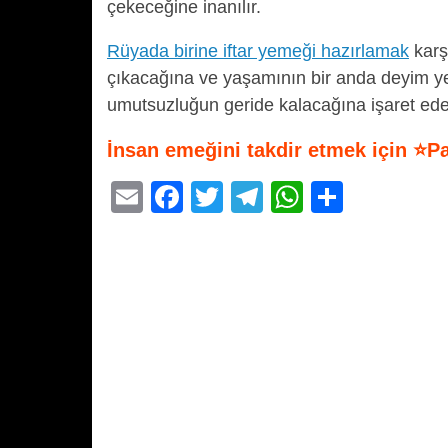
çekeceğine inanılır.
Rüyada birine iftar yemeği hazırlamak
karşı
çıkacağına ve yaşamının bir anda deyim yer
umutsuzluğun geride kalacağına işaret ede
İnsan emeğini takdir etmek için ⭐P
E
F
T
T
W
S
m
a
wi
el
h
h
ail
c
tt
e
at
ar
e
er
gr
s
e
b
a
A
o
m
p
o
p
k