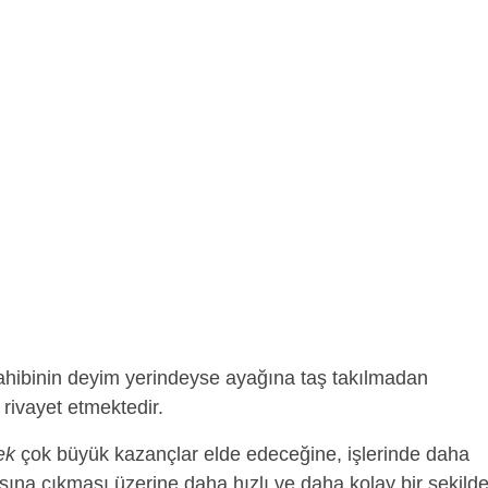
hibinin deyim yerindeyse ayağına taş takılmadan
 rivayet etmektedir.
ek
çok büyük kazançlar elde edeceğine, işlerinde daha
sına çıkması üzerine daha hızlı ve daha kolay bir şekild