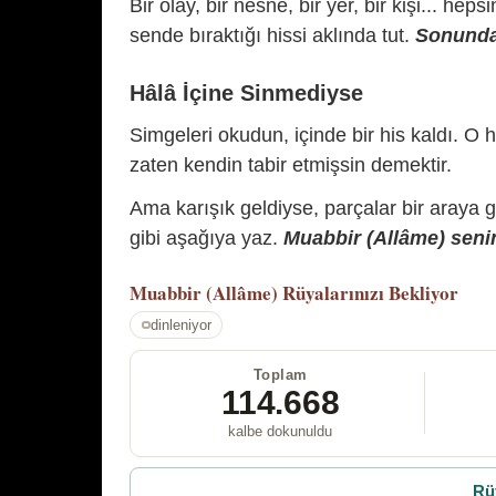
Bir olay, bir nesne, bir yer, bir kişi... hep
sende bıraktığı hissi aklında tut.
Sonunda 
Hâlâ İçine Sinmediyse
Simgeleri okudun, içinde bir his kaldı. O h
zaten kendin tabir etmişsin demektir.
Ama karışık geldiyse, parçalar bir araya 
gibi aşağıya yaz.
Muabbir (Allâme) senin
Muabbir (Allâme)
Rüyalarınızı Bekliyor
dinleniyor
Toplam
114.668
kalbe dokunuldu
Rü