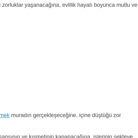
i zorluklar yaşanacağına, evlilik hayatı boyunca mutlu ve
rmek
muradın gerçekleşeceğine, içine düştüğü zor
şansının ve kısmetinin kapanacağına, işlerinin sekteye