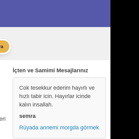
ra
İçten ve Samimi Mesajlarınız
Cok tesekkur ederim hayırlı ve
hızlı tabir icin. Hayırlar icinde
kalın insallah.
semra
eri
Rüyada annemi morgda görmek