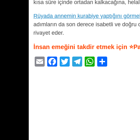
kısa süre içinde ortadan kalkacağına, helal 
Rüyada annemin kurabiye yaptığını görme
adımların da son derece isabetli ve doğru 
rivayet eder.
İnsan emeğini takdir etmek için ⭐P
E
F
T
T
W
S
m
a
wi
el
h
h
ail
c
tt
e
at
ar
e
er
gr
s
e
b
a
A
o
m
p
o
p
k