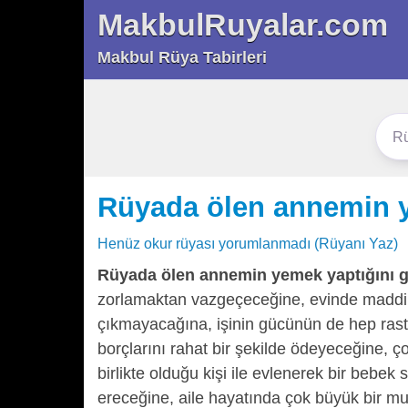
MakbulRuyalar.com
Makbul Rüya Tabirleri
Rüyada ölen annemin 
Henüz okur rüyası yorumlanmadı (Rüyanı Yaz)
Rüyada ölen annemin yemek yaptığını 
zorlamaktan vazgeçeceğine, evinde maddi k
çıkmayacağına, işinin gücünün de hep rast 
borçlarını rahat bir şekilde ödeyeceğine, 
birlikte olduğu kişi ile evlenerek bir bebe
ereceğine, aile hayatında çok büyük bir mu