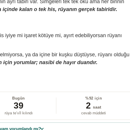
sinin ayrı tabiri var. Simgeleri tek tek oku ama her birinin
içinde kalan o tek his, rüyanın gerçek tabiridir.
is iyiye mi işaret kötüye mi, ayırt edebiliyorsan rüyanı
gelmiyorsa, ya da içine bir kuşku düştüyse, rüyanı olduğu
 için yorumlar; nasibi de hayır duandır.
Bugün
%92 için
39
2
saat
rüya te’vîl kılındı
cevab müddeti
yam yorumlandı mı?