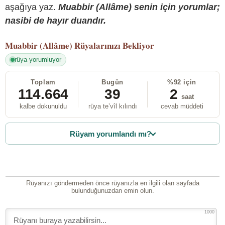
aşağıya yaz.
Muabbir (Allâme) senin için yorumlar;
nasibi de hayır duandır.
Muabbir (Allâme)
Rüyalarınızı Bekliyor
rüya yorumluyor
Toplam
Bugün
%92 için
114.664
39
2
saat
kalbe dokunuldu
rüya te’vîl kılındı
cevab müddeti
Rüyam yorumlandı mı?
Rüyanızı göndermeden önce rüyanızla en ilgili olan sayfada
bulunduğunuzdan emin olun.
1000