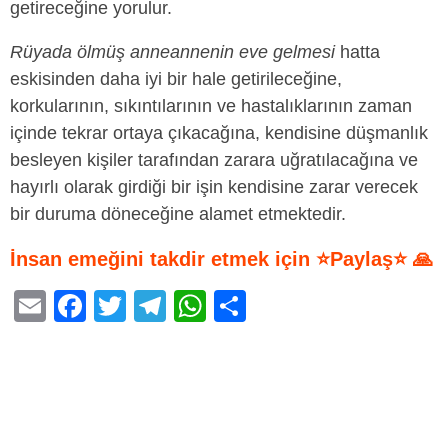
getireceğine yorulur.
Rüyada ölmüş anneannenin eve gelmesi
hatta
eskisinden daha iyi bir hale getirileceğine,
korkularının, sıkıntılarının ve hastalıklarının zaman
içinde tekrar ortaya çıkacağına, kendisine düşmanlık
besleyen kişiler tarafından zarara uğratılacağına ve
hayırlı olarak girdiği bir işin kendisine zarar verecek
bir duruma döneceğine alamet etmektedir.
İnsan emeğini takdir etmek için ⭐Paylaş⭐ 🙏
E
F
T
T
W
S
m
a
wi
el
h
h
ail
c
tt
e
at
ar
e
er
gr
s
e
b
a
A