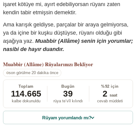
işaret kötüye mi, ayırt edebiliyorsan rüyanı zaten
kendin tabir etmişsin demektir.
Ama karışık geldiyse, parçalar bir araya gelmiyorsa,
ya da içine bir kuşku düştüyse, rüyanı olduğu gibi
aşağıya yaz.
Muabbir (Allâme) senin için yorumlar;
nasibi de hayır duandır.
Muabbir (Allâme)
Rüyalarınızı Bekliyor
son görülme 20 dakika önce
Toplam
Bugün
%92 için
114.665
39
2
saat
kalbe dokunuldu
rüya te’vîl kılındı
cevab müddeti
Rüyam yorumlandı mı?