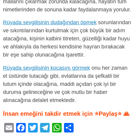
mallarını çıkarmak zorunda kalacağına, hayatın tüm
nimetlerinden de sonuna kadar faydalanmaya yorulur.
Rüyada sevgilisinin dudağından öpmek
sorunlarından
ve sıkıntılarından kurtulmak için çok büyük bir adım
atacağına, kişinin kalbini titreten, güzelliği kadar huyu
ve ahlakıyla da herkesi kendisine hayran bırakacak
bir eşe sahip olunacağına işarettir.
Rüyada sevgilisinin kocasını görmek
onu her zaman
el üstünde tutacağı gibi, evlatlarına da şefkatli bir
tutum içinde olacağına, maddi açıdan çok iyi bir
duruma gelineceğine ve çok mutlu bir haber
alınacağına delalet etmektedir.
İnsan emeğini takdir etmek için ⭐Paylaş⭐ 🙏
E
F
T
T
W
S