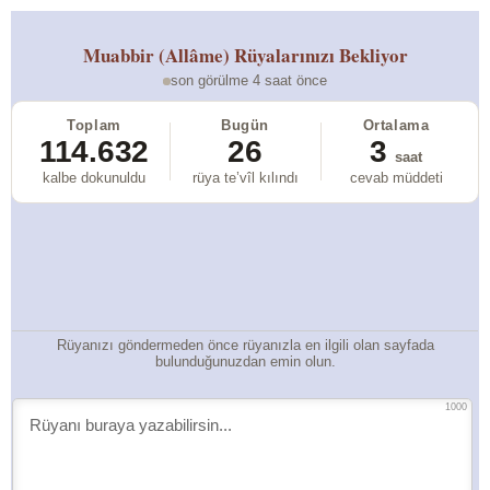
Muabbir (Allâme)
Rüyalarınızı Bekliyor
son görülme 4 saat önce
Toplam
Bugün
Ortalama
114.632
26
3
saat
kalbe dokunuldu
rüya te’vîl kılındı
cevab müddeti
Rüyanızı göndermeden önce rüyanızla en ilgili olan sayfada
bulunduğunuzdan emin olun.
1000