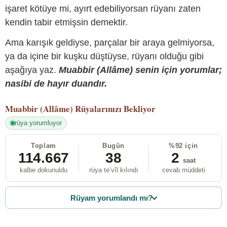
işaret kötüye mi, ayırt edebiliyorsan rüyanı zaten
kendin tabir etmişsin demektir.
Ama karışık geldiyse, parçalar bir araya gelmiyorsa,
ya da içine bir kuşku düştüyse, rüyanı olduğu gibi
aşağıya yaz.
Muabbir (Allâme) senin için yorumlar;
nasibi de hayır duandır.
Muabbir (Allâme)
Rüyalarınızı Bekliyor
rüya yorumluyor
Toplam
Bugün
%92 için
114.667
38
2
saat
kalbe dokunuldu
rüya te’vîl kılındı
cevab müddeti
Rüyam yorumlandı mı?