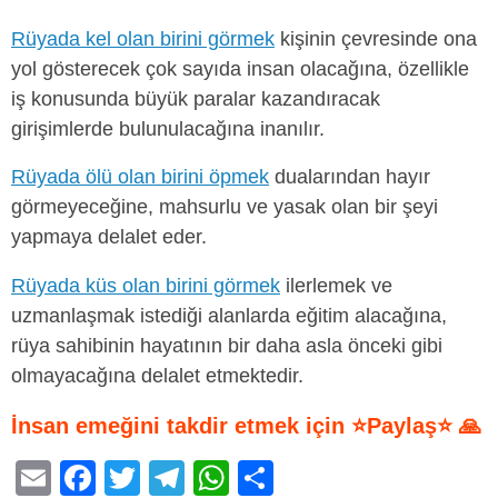
Rüyada kel olan birini görmek
kişinin çevresinde ona
yol gösterecek çok sayıda insan olacağına, özellikle
iş konusunda büyük paralar kazandıracak
girişimlerde bulunulacağına inanılır.
Rüyada ölü olan birini öpmek
dualarından hayır
görmeyeceğine, mahsurlu ve yasak olan bir şeyi
yapmaya delalet eder.
Rüyada küs olan birini görmek
ilerlemek ve
uzmanlaşmak istediği alanlarda eğitim alacağına,
rüya sahibinin hayatının bir daha asla önceki gibi
olmayacağına delalet etmektedir.
İnsan emeğini takdir etmek için ⭐Paylaş⭐ 🙏
E
F
T
T
W
S