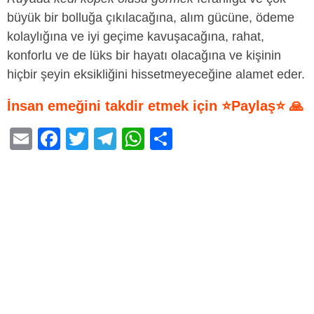
büyük bir bolluğa çıkılacağına, alım gücüne, ödeme
kolaylığına ve iyi geçime kavuşacağına, rahat,
konforlu ve de lüks bir hayatı olacağına ve kişinin
hiçbir şeyin eksikliğini hissetmeyeceğine alamet eder.
İnsan emeğini takdir etmek için ⭐Paylaş⭐ 🙏
E
F
T
T
W
S
m
a
wi
el
h
h
ail
c
tt
e
at
ar
e
er
gr
s
e
b
a
A
o
m
p
o
p
k