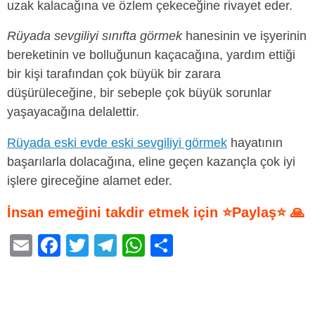
uzak kalacağına ve özlem çekeceğine rivayet eder.
Rüyada sevgiliyi sınıfta görmek
hanesinin ve işyerinin
bereketinin ve bolluğunun kaçacağına, yardım ettiği
bir kişi tarafından çok büyük bir zarara
düşürüleceğine, bir sebeple çok büyük sorunlar
yaşayacağına delalettir.
Rüyada eski evde eski sevgiliyi görmek
hayatının
başarılarla dolacağına, eline geçen kazançla çok iyi
işlere gireceğine alamet eder.
İnsan emeğini takdir etmek için ⭐Paylaş⭐ 🙏
E
F
T
T
W
S
m
a
wi
el
h
h
ail
c
tt
e
at
ar
e
er
gr
s
e