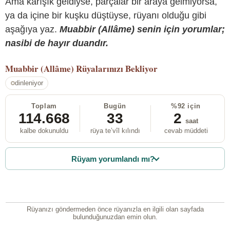
Ama karışık geldiyse, parçalar bir araya gelmiyorsa,
ya da içine bir kuşku düştüyse, rüyanı olduğu gibi
aşağıya yaz.
Muabbir (Allâme) senin için yorumlar;
nasibi de hayır duandır.
Muabbir (Allâme)
Rüyalarınızı Bekliyor
dinleniyor
Toplam
Bugün
%92 için
114.668
33
2
saat
kalbe dokunuldu
rüya te’vîl kılındı
cevab müddeti
Rüyam yorumlandı mı?
Rüyanızı göndermeden önce rüyanızla en ilgili olan sayfada
bulunduğunuzdan emin olun.